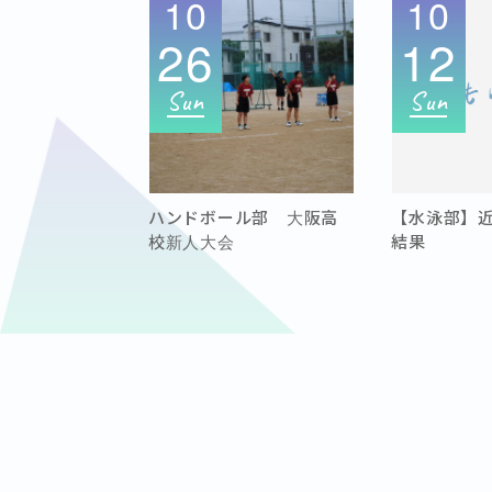
10
10
26
12
Sun
Sun
ハンドボール部 大阪高
【水泳部】
校新人大会
結果