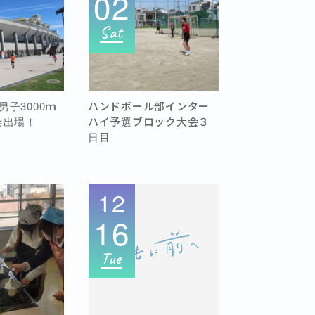
02
Sat
子3000ｍ
ハンドボール部インター
会出場！
ハイ予選ブロック大会３
日目
12
16
Tue