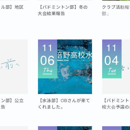
ール部】地区
【バドミントン部】冬の
クラブ活動報
大会結果報告
部」
11
11
06
04
Thu
Tue
トン部】公立
【水泳部】OBさんが来て
【バドミント
報告
くれました。
校大会予選の