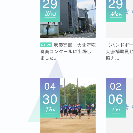
29
29
Wed
Mon
吹奏楽部 大阪府吹
【ハンドボ
NEW!
奏楽コンクールに出場し
大会補助員
ました。
協力...
04
02
30
06
Thu
Fri