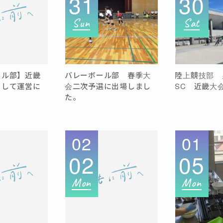
31
30
Sun
Sat
ール部】近畿
バレーボール部 春季大
陸上競技部 男
として運営に
会二次予選に出場しまし
SC 近畿大
た。
02
01
02
05
Mon
Mon