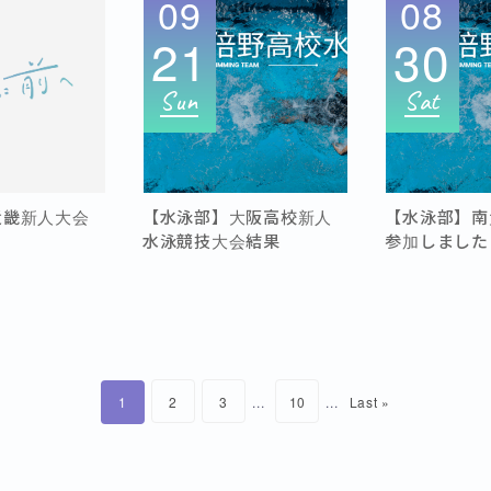
09
08
21
30
Sun
Sat
近畿新人大会
【水泳部】大阪高校新人
【水泳部】南
水泳競技大会結果
参加しました
1
2
3
...
10
...
Last »