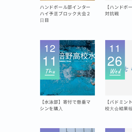
ハンドボール部インター
【ハンドボ
ハイ予選ブロック大会２
対抗戦
日目
12
11
11
26
Thu
Wed
【水泳部】寄付で懸垂マ
【バドミン
シンを購入
校大会結果