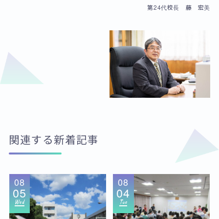
第24代校長 藤 宏美
関連する新着記事
08
08
05
04
Wed
Tue