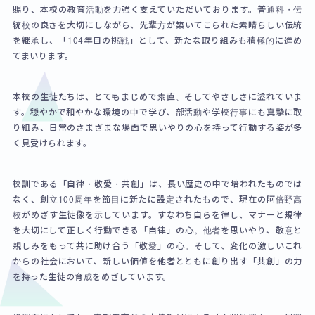
賜り、本校の教育活動を力強く支えていただいております。普通科・伝
統校の良さを大切にしながら、先輩方が築いてこられた素晴らしい伝統
を継承し、「104年目の挑戦」として、新たな取り組みも積極的に進め
てまいります。
本校の生徒たちは、とてもまじめで素直、そしてやさしさに溢れていま
す。穏やかで和やかな環境の中で学び、部活動や学校行事にも真摯に取
り組み、日常のさまざまな場面で思いやりの心を持って行動する姿が多
く見受けられます。
校訓である「自律・敬愛・共創」は、長い歴史の中で培われたものでは
なく、創立100周年を節目に新たに設定されたもので、現在の阿倍野高
校がめざす生徒像を示しています。すなわち自らを律し、マナーと規律
を大切にして正しく行動できる「自律」の心。他者を思いやり、敬意と
親しみをもって共に助け合う「敬愛」の心。そして、変化の激しいこれ
からの社会において、新しい価値を他者とともに創り出す「共創」の力
を持った生徒の育成をめざしています。