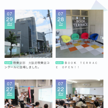
07
07
29
28
Wed
Tue
吹奏楽部 大阪府吹奏楽コ
ＢＯＯＫ ＴＥＲＲＡＣ
NEW!
NEW!
ンクールに出場しました。
Ｅ ＯＰＥＮ！！
07
07
27
22
Mon
Wed