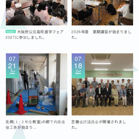
大阪府公立高校進学フェア
2026年度 夏期講習が始まりまし
NEW!
2027に参加しました。
た。
07
07
21
18
Tue
Sat
北館(１･２年生教室)の廊下内装改
芝蘭会評議員会が開催されまし
修工事が始まり...
た。