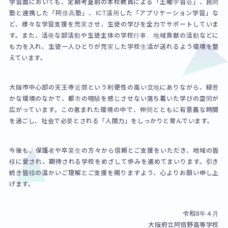
学習面においても、定期考査前の本校教員による「土曜学習会」、民間
塾と連携した「阿倍高塾」、ICT活用した「アプリケーション学習」な
ど、様々な学習支援を充実させ、生徒の学びを全力でサポートしていま
す。また、活発な部活動や生徒主体の学校行事、地域貢献の活動などに
も力を入れ、生徒一人ひとりが充実した学校生活が送れるよう環境を整
えています。
大阪市中心部の天王寺近郊という利便性の高い立地にありながら、緑豊
かな環境のなかで、都市の喧騒を感じさせない落ち着いた学びの空間が
広がっています。この恵まれた環境の中で、仲間とともに有意義な時間
を過ごし、社会で必要とされる「人間力」をしっかりと育んでいます。
今後も、保護者や卒業生の方々から信頼とご支援をいただき、地域の皆
様に愛され、期待される学校をめざして歩みを進めてまいります。引き
続き皆様の温かいご理解とご支援を賜りますよう、心よりお願い申し上
げます。
令和8年４月
大阪府立阿倍野高等学校