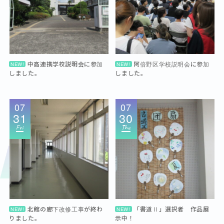
中高連携学校説明会に参加
阿倍野区学校説明会に参加
NEW!
NEW!
しました。
しました。
07
07
31
30
Fri
Thu
北館の廊下改修工事が終わ
「書道Ⅱ」選択者 作品展
NEW!
NEW!
りました。
示中！