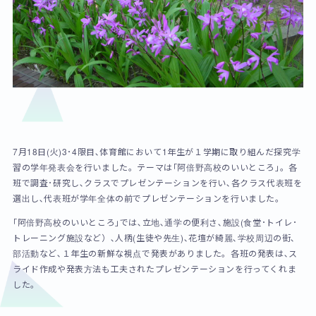
7月18日(火)3･4限目､体育館において1年生が１学期に取り組んだ探究学
習の学年発表会を行いました。テーマは｢阿倍野高校のいいところ｣。各
班で調査･研究し､クラスでプレゼンテーションを行い､各クラス代表班を
選出し､代表班が学年全体の前でプレゼンテーションを行いました。
｢阿倍野高校のいいところ｣では､立地､通学の便利さ､施設(食堂･トイレ･
トレーニング施設など）､人柄(生徒や先生)､花壇が綺麗､学校周辺の街､
部活動など､１年生の新鮮な視点で発表がありました。各班の発表は､ス
ライド作成や発表方法も工夫されたプレゼンテーションを行ってくれま
した。