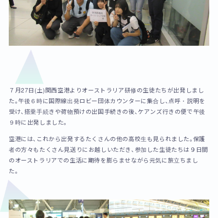
７月27日(土)関西空港よりオーストラリア研修の生徒たちが出発しまし
た｡午後６時に国際線出発ロビー団体カウンターに集合し､点呼・説明を
受け､搭乗手続きや荷物預けの出国手続きの後､ケアンズ行きの便で午後
９時に出発しました｡
空港には､これから出発するたくさんの他の高校生も見られました｡保護
者の方々もたくさん見送りにお越しいただき､参加した生徒たちは９日間
のオーストラリアでの生活に期待を膨らませながら元気に旅立ちまし
た。