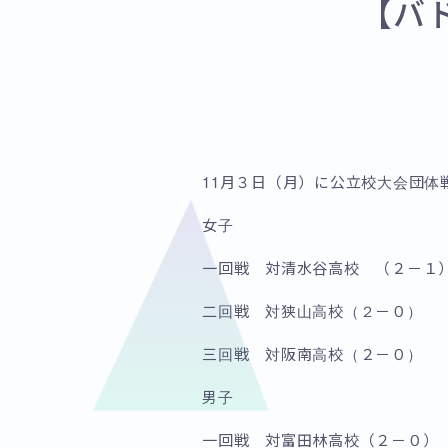
【バ
11月３日（月）に公立校大会団体
女子
一回戦 対清水谷高校 （２－１
二回戦 対狭山高校（２－０）
三回戦 対阪南高校（２－０）
男子
一回戦 対富田林高校（２－０）