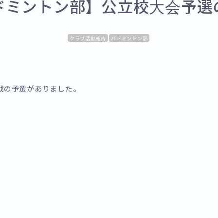
ドミントン部】公立校大会予選
クラブ活動報告
バドミントン部
戦の予選がありました。
）