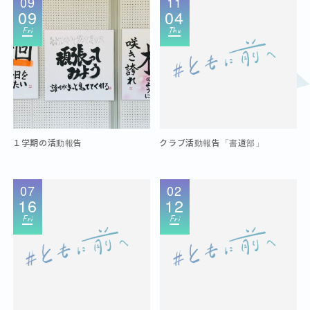
09
11
09
04
Fri
Thu
１学期の活動報告
クラブ活動報告「書道部」
07
02
16
12
Fri
Fri