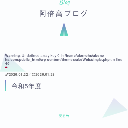
Blog
阿倍高ブログ
Warning
: Undefined array key 0 in
/home/abenohs/abeno-
hs.com/public_html/wp-content/themes/abeWeb/single.php
on line
40
2026.01.22
／
2026.01.28
令和5年度
戻る