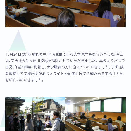
10月24日(火)秋晴れの中､PTA主催による大学見学会を行いました｡今回
は､同志社大学今出川校地を訪問させていただきました。本校よりバスで
出発､午前10時に到着し､大学職員の方に迎えていただきました｡まず､授
業教室にて学校説明がありスライドや動画上映で伝統のある同志社大学
を紹介いただきました。