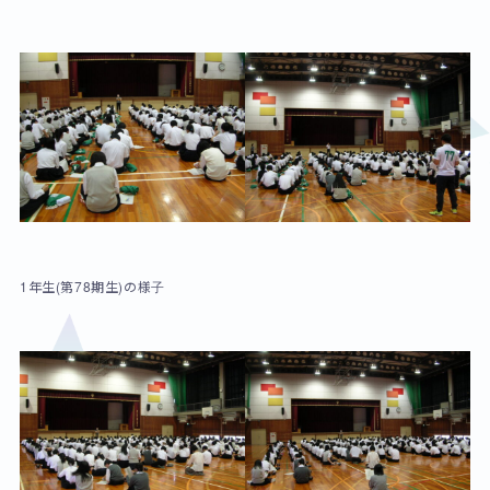
1年生(第78期生)の様子