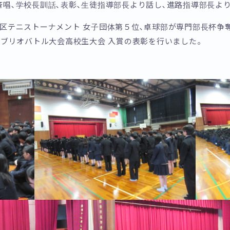
唱､学校長訓話､表彰､生徒指導部長より話し､進路指導部長よ
区テニストーナメント 女子団体第５位､卓球部が専門部長杯争
ビブリオバトル大会高校生大会 入賞の表彰を行いました。