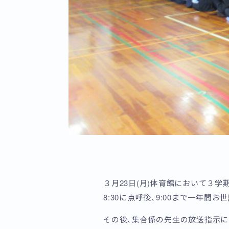
３月23日(月)体育館において３
8:30に点呼後､9:00まで一年
その後､集合係の先生の放送指示