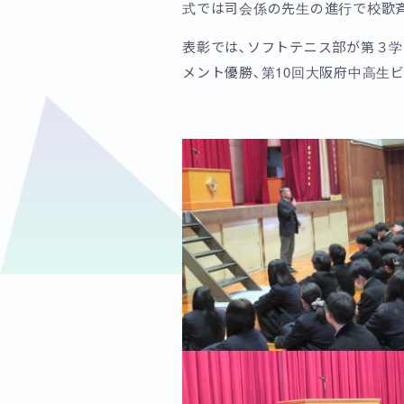
式では司会係の先生の進行で校歌斉
表彰では､ソフトテニス部が第３学
メント優勝､第10回大阪府中高生