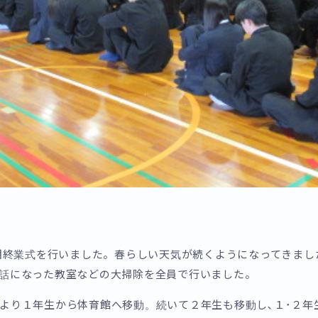
学期終業式を行いました。春らしい天気が続くようになってきまし
間お世話になった教室などの大掃除を全員で行いました。
により１年生から体育館へ移動。続いて２年生も移動し､１･２年