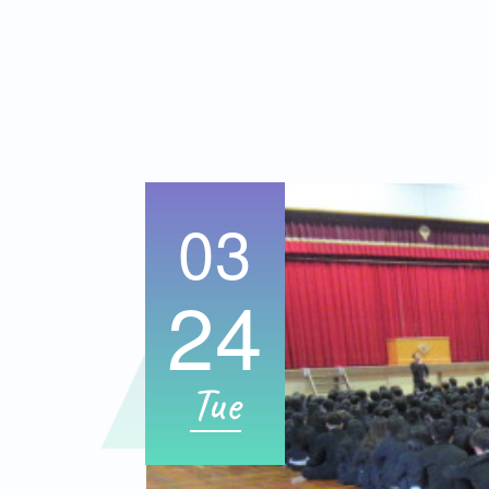
03
24
Tue