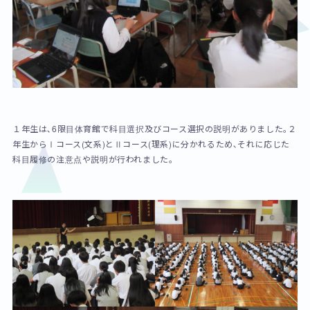
１年生は､6限目体育館で科目選択及びコース選択の説明がありました｡２
年生からⅠコース(文系)とⅡコース(理系)に分かれるため､それに応じた
科目履修の注意点や説明が行われました｡