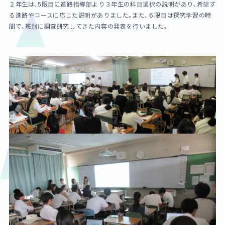
２年生は､5限目に進路指導部より３年生の科目選択の説明があり､希望す
る進路やコースに応じた説明がありました｡また､６限目は探究学習の時
間で､班別に調査研究してきた内容の発表を行いました。