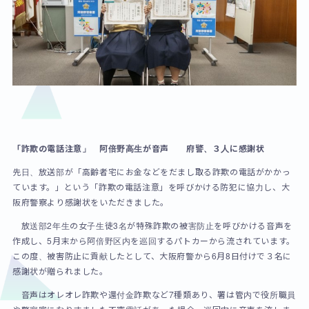
「詐欺の電話注意」
阿倍野高生が音声 府警、３人に感謝状
先日、放送部が「高齢者宅にお金などをだまし取る詐欺の電話がかかっ
ています。」という「詐欺の電話注意」を呼びかける防犯に協力し、大
阪府警察より感謝状をいただきました。
放送部2年生の女子生徒3名が特殊詐欺の被害防止を呼びかける音声を
作成し、5月末から阿倍野区内を巡回するパトカーから流されています。
この度、被害防止に貢献したとして、大阪府警から6月8日付けで３名に
感謝状が贈られました。
音声はオレオレ詐欺や還付金詐欺など7種類あり、署は管内で役所職員