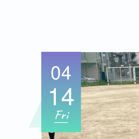
04
14
Fri