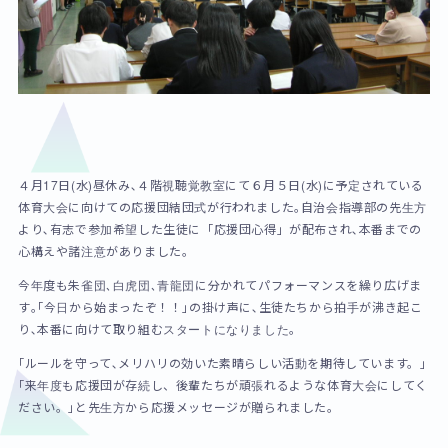
４月17日(水)昼休み､４階視聴覚教室にて６月５日(水)に予定されている
体育大会に向けての応援団結団式が行われました｡自治会指導部の先生方
より､有志で参加希望した生徒に「応援団心得」が配布され､本番までの
心構えや諸注意がありました｡
今年度も朱雀団､白虎団､青龍団に分かれてパフォーマンスを繰り広げま
す｡｢今日から始まったぞ！！｣の掛け声に､生徒たちから拍手が沸き起こ
り､本番に向けて取り組むスタートになりました｡
｢ルールを守って､メリハリの効いた素晴らしい活動を期待しています。｣
｢来年度も応援団が存続し、後輩たちが頑張れるような体育大会にしてく
ださい。｣と先生方から応援メッセージが贈られました。