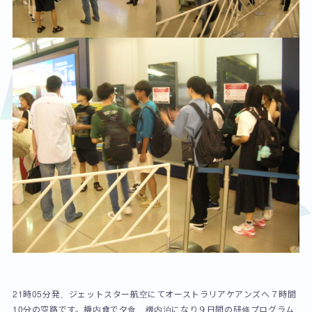
21時05分発、ジェットスター航空にてオーストラリアケアンズへ７時間
10分の空路です。機内食で夕食、機内泊になり９日間の研修プログラム