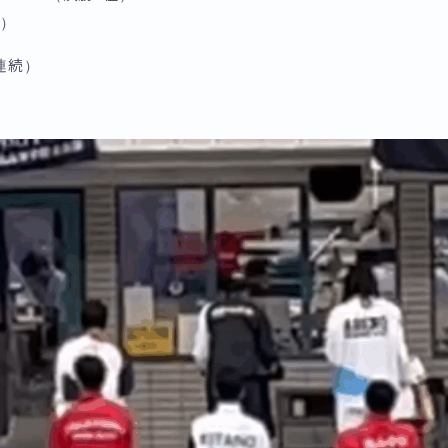
位）
連続）