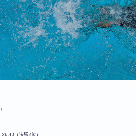
位）
26.40（決勝2位）