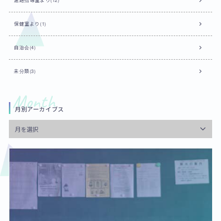
進路指導室より(12)
保健室より(1)
自治会(4)
未分類(3)
月別アーカイブス