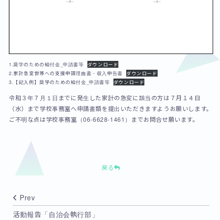
1.奨学のための給付金_申請書等
ダウンロード
2.家計急変世帯への支援申請理由書・収入申告書
ダウンロード
3.【記入例】奨学のための給付金_申請書等
ダウンロード
令和３年７月１日までに発生した家計の急変に該当の方は７月１４日
（水）まで学校事務室へ申請書類を提出いただきますようお願いします。
ご不明な点は学校事務室（06-6628-1461）までお問合せ願います。
戻る
Prev
活動報告「自治会執行部」