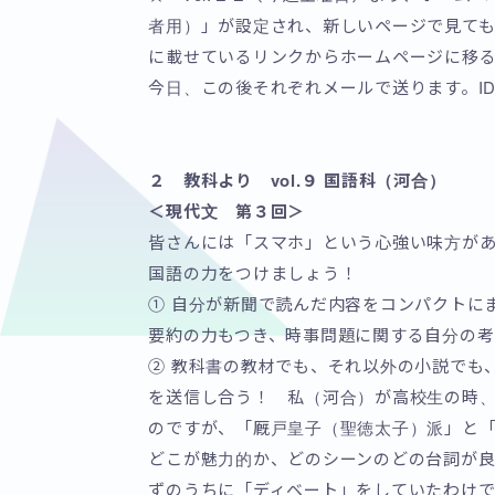
者用）」が設定され、新しいページで見て
に載せているリンクからホームページに移
今日、この後それぞれメールで送ります。I
２ 教科より vol.９ 国語科（河合）
＜現代文 第３回＞
皆さんには「スマホ」という心強い味方が
国語の力をつけましょう！
① 自分が新聞で読んだ内容をコンパクトに
要約の力もつき、時事問題に関する自分の
② 教科書の教材でも、それ以外の小説でも
を送信し合う！ 私（河合）が高校生の時
のですが、「厩戸皇子（聖徳太子）派」と
どこが魅力的か、どのシーンのどの台詞が
ずのうちに「ディベート」をしていたわけで