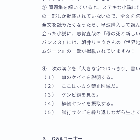
③ 問題集を解いていると、ステキな小説に
の一部しか掲載されていないので、全文を
全文を読みたくなったら、早速購入して読
会った小説に、志賀直哉の『母の死と新し
バンス３』には、朝井リョウさんの『世界
ムジーク』の一部が掲載されていますね！
④ 次の漢字を「大きな字ではっきり」書
（１） 事のケイイを説明する。
（２） ここはホカク禁止区域だ。
（３） ケンビ鏡を見る。
（４） 植物センイを摂取する。
（５） 試行サクゴを繰り返しながら生き
３ Q&Aコーナー