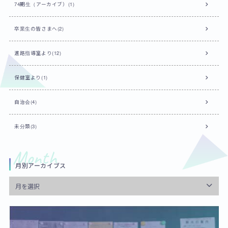
74期生（アーカイブ）(1)
卒業生の皆さまへ(2)
進路指導室より(12)
保健室より(1)
自治会(4)
未分類(3)
月別アーカイブス