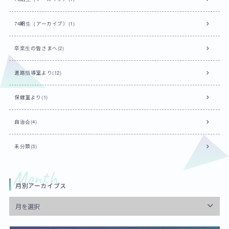
74期生（アーカイブ）(1)
卒業生の皆さまへ(2)
進路指導室より(12)
保健室より(1)
自治会(4)
未分類(3)
月別アーカイブス